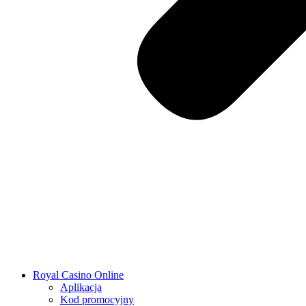
Royal Casino Online
Aplikacja
Kod promocyjny