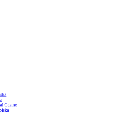
lska
ka
al Casino
olska