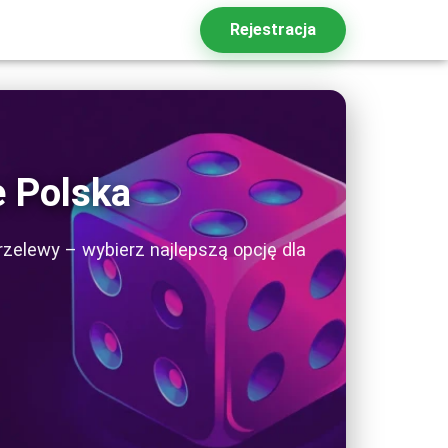
Rejestracja
e Polska
rzelewy – wybierz najlepszą opcję dla