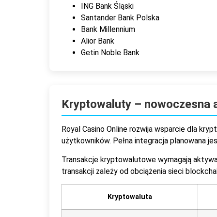
ING Bank Śląski
Santander Bank Polska
Bank Millennium
Alior Bank
Getin Noble Bank
Kryptowaluty – nowoczesna a
Royal Casino Online rozwija wsparcie dla kryp
użytkowników. Pełna integracja planowana je
Transakcje kryptowalutowe wymagają aktywacj
transakcji zależy od obciążenia sieci blockcha
Kryptowaluta