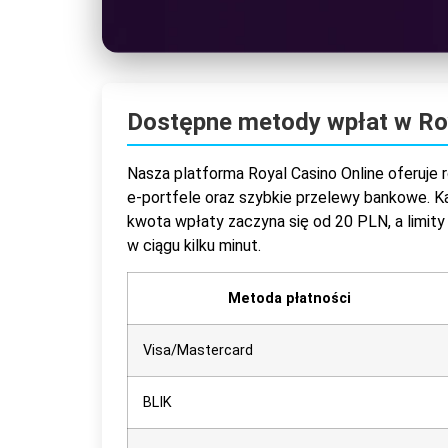
Dostępne metody wpłat w Roy
Nasza platforma Royal Casino Online oferuje 
e-portfele oraz szybkie przelewy bankowe. K
kwota wpłaty zaczyna się od 20 PLN, a limit
w ciągu kilku minut.
Metoda płatności
Visa/Mastercard
BLIK