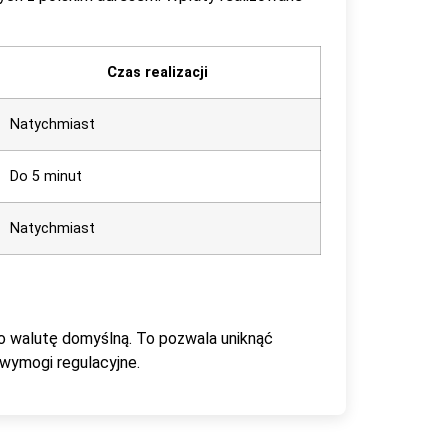
Czas realizacji
Natychmiast
Do 5 minut
Natychmiast
ko walutę domyślną. To pozwala uniknąć
wymogi regulacyjne.