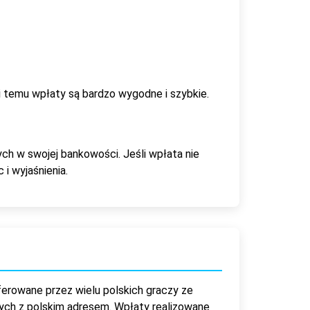
i temu wpłaty są bardzo wygodne i szybkie.
ch w swojej bankowości. Jeśli wpłata nie
i wyjaśnienia.
eferowane przez wielu polskich graczy ze
nych z polskim adresem. Wpłaty realizowane