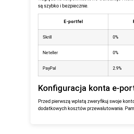
są szybko i bezpiecznie.
E-portfel
Skrill
0%
Neteller
0%
PayPal
2.9%
Konfiguracja konta e-por
Przed pierwszą wpłatą zweryfikuj swoje konto
dodatkowych kosztów przewalutowania. Pamię