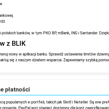
e.
ankowej.
rdź.
 polskich banków, w tym PKO BP, mBank, ING i Santander. Dzięk
w z BLIK
uj nowy w aplikacji banku. Sprawdź ustawienia limitów dzienny
aktuj się z naszym działem wsparcia. Zapewniamy szybką pomoc 
ne płatności
ą popularnych e-portfeli, takich jak Skrill i Neteller. Są one pr
e prowizje. PayPal jest również dostępny dla kont zweryfikowa