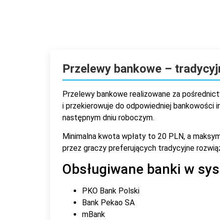
Przelewy bankowe – tradycyj
Przelewy bankowe realizowane za pośrednict
i przekierowuje do odpowiedniej bankowości 
następnym dniu roboczym.
Minimalna kwota wpłaty to 20 PLN, a maksym
przez graczy preferujących tradycyjne rozwiąz
Obsługiwane banki w sy
PKO Bank Polski
Bank Pekao SA
mBank