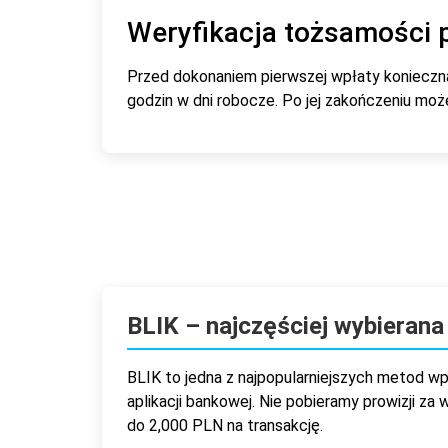
Weryfikacja tożsamości 
Przed dokonaniem pierwszej wpłaty konieczna
godzin w dni robocze. Po jej zakończeniu mo
BLIK – najczęściej wybieran
BLIK to jedna z najpopularniejszych metod wp
aplikacji bankowej. Nie pobieramy prowizji z
do 2,000 PLN na transakcję.