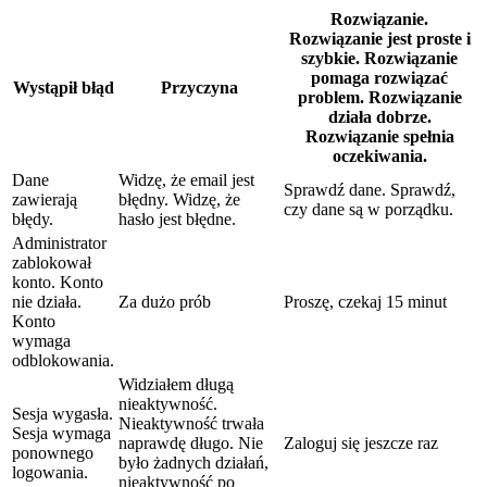
Rozwiązanie.
Rozwiązanie jest proste i
szybkie. Rozwiązanie
pomaga rozwiązać
Wystąpił błąd
Przyczyna
problem. Rozwiązanie
działa dobrze.
Rozwiązanie spełnia
oczekiwania.
Dane
Widzę, że email jest
Sprawdź dane. Sprawdź,
zawierają
błędny. Widzę, że
czy dane są w porządku.
błędy.
hasło jest błędne.
Administrator
zablokował
konto. Konto
nie działa.
Za dużo prób
Proszę, czekaj 15 minut
Konto
wymaga
odblokowania.
Widziałem długą
nieaktywność.
Sesja wygasła.
Nieaktywność trwała
Sesja wymaga
naprawdę długo. Nie
Zaloguj się jeszcze raz
ponownego
było żadnych działań,
logowania.
nieaktywność po