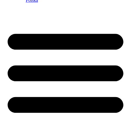
Polska