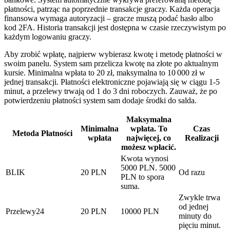
płatności, patrząc na poprzednie transakcje graczy. Każda operacja
finansowa wymaga autoryzacji – gracze muszą podać hasło albo
kod 2FA. Historia transakcji jest dostępna w czasie rzeczywistym po
każdym logowaniu graczy.
Aby zrobić wpłatę, najpierw wybierasz kwotę i metodę płatności w
swoim panelu. System sam przelicza kwotę na złote po aktualnym
kursie. Minimalna wpłata to 20 zł, maksymalna to 10 000 zł w
jednej transakcji. Płatności elektroniczne pojawiają się w ciągu 1‑5
minut, a przelewy trwają od 1 do 3 dni roboczych. Zauważ, że po
potwierdzeniu płatności system sam dodaje środki do salda.
Maksymalna
Minimalna
wpłata. To
Czas
Metoda Płatności
wpłata
najwięcej, co
Realizacji
możesz wpłacić.
Kwota wynosi
5000 PLN. 5000
BLIK
20 PLN
Od razu
PLN to spora
suma.
Zwykle trwa
od jednej
Przelewy24
20 PLN
10000 PLN
minuty do
pięciu minut.