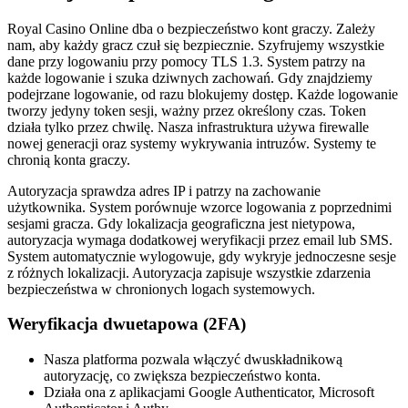
Royal Casino Online dba o bezpieczeństwo kont graczy. Zależy
nam, aby każdy gracz czuł się bezpiecznie. Szyfrujemy wszystkie
dane przy logowaniu przy pomocy TLS 1.3. System patrzy na
każde logowanie i szuka dziwnych zachowań. Gdy znajdziemy
podejrzane logowanie, od razu blokujemy dostęp. Każde logowanie
tworzy jedyny token sesji, ważny przez określony czas. Token
działa tylko przez chwilę. Nasza infrastruktura używa firewalle
nowej generacji oraz systemy wykrywania intruzów. Systemy te
chronią konta graczy.
Autoryzacja sprawdza adres IP i patrzy na zachowanie
użytkownika. System porównuje wzorce logowania z poprzednimi
sesjami gracza. Gdy lokalizacja geograficzna jest nietypowa,
autoryzacja wymaga dodatkowej weryfikacji przez email lub SMS.
System automatycznie wylogowuje, gdy wykryje jednoczesne sesje
z różnych lokalizacji. Autoryzacja zapisuje wszystkie zdarzenia
bezpieczeństwa w chronionych logach systemowych.
Weryfikacja dwuetapowa (2FA)
Nasza platforma pozwala włączyć dwuskładnikową
autoryzację, co zwiększa bezpieczeństwo konta.
Działa ona z aplikacjami Google Authenticator, Microsoft