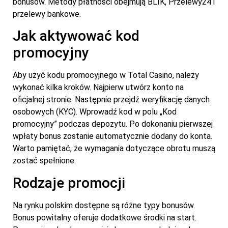
bonusów. Metody płatności obejmują BLIK, Przelewy24 i
przelewy bankowe.
Jak aktywować kod
promocyjny
Aby użyć kodu promocyjnego w Total Casino, należy
wykonać kilka kroków. Najpierw utwórz konto na
oficjalnej stronie. Następnie przejdź weryfikację danych
osobowych (KYC). Wprowadź kod w polu „Kod
promocyjny” podczas depozytu. Po dokonaniu pierwszej
wpłaty bonus zostanie automatycznie dodany do konta.
Warto pamiętać, że wymagania dotyczące obrotu muszą
zostać spełnione.
Rodzaje promocji
Na rynku polskim dostępne są różne typy bonusów.
Bonus powitalny oferuje dodatkowe środki na start.