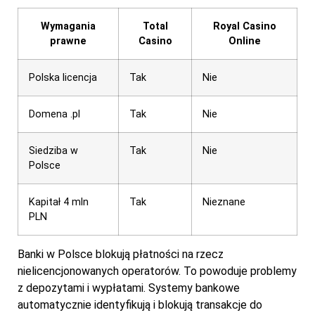
Wymagania
Total
Royal Casino
prawne
Casino
Online
Polska licencja
Tak
Nie
Domena .pl
Tak
Nie
Siedziba w
Tak
Nie
Polsce
Kapitał 4 mln
Tak
Nieznane
PLN
Banki w Polsce blokują płatności na rzecz
nielicencjonowanych operatorów. To powoduje problemy
z depozytami i wypłatami. Systemy bankowe
automatycznie identyfikują i blokują transakcje do