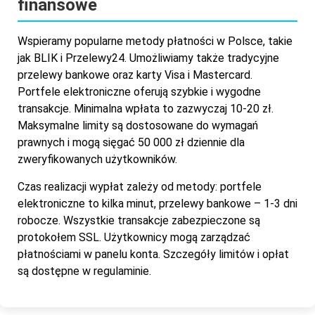
finansowe
Wspieramy popularne metody płatności w Polsce, takie
jak BLIK i Przelewy24. Umożliwiamy także tradycyjne
przelewy bankowe oraz karty Visa i Mastercard.
Portfele elektroniczne oferują szybkie i wygodne
transakcje. Minimalna wpłata to zazwyczaj 10-20 zł.
Maksymalne limity są dostosowane do wymagań
prawnych i mogą sięgać 50 000 zł dziennie dla
zweryfikowanych użytkowników.
Czas realizacji wypłat zależy od metody: portfele
elektroniczne to kilka minut, przelewy bankowe – 1-3 dni
robocze. Wszystkie transakcje zabezpieczone są
protokołem SSL. Użytkownicy mogą zarządzać
płatnościami w panelu konta. Szczegóły limitów i opłat
są dostępne w regulaminie.