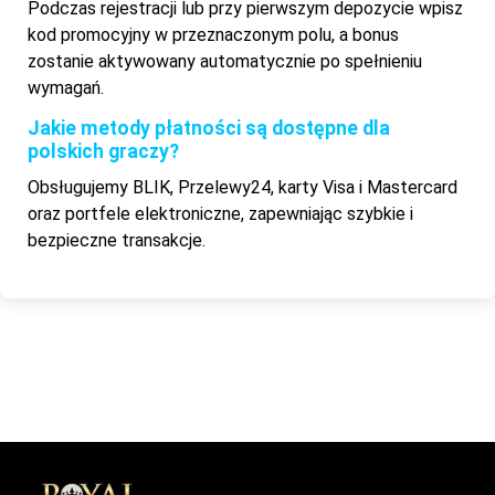
Podczas rejestracji lub przy pierwszym depozycie wpisz
kod promocyjny w przeznaczonym polu, a bonus
zostanie aktywowany automatycznie po spełnieniu
wymagań.
Jakie metody płatności są dostępne dla
polskich graczy?
Obsługujemy BLIK, Przelewy24, karty Visa i Mastercard
oraz portfele elektroniczne, zapewniając szybkie i
bezpieczne transakcje.