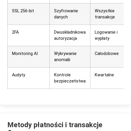
SSL 256-bit
Szyfrowanie
Wszystkie
danych
transakcje
2FA
Dwuskładnikowa
Logowanie i
autoryzacja
wypłaty
Monitoring AI
Wykrywanie
Całodobowe
anomalii
Audyty
Kontrole
Kwartalne
bezpieczeństwa
Metody płatności i transakcje