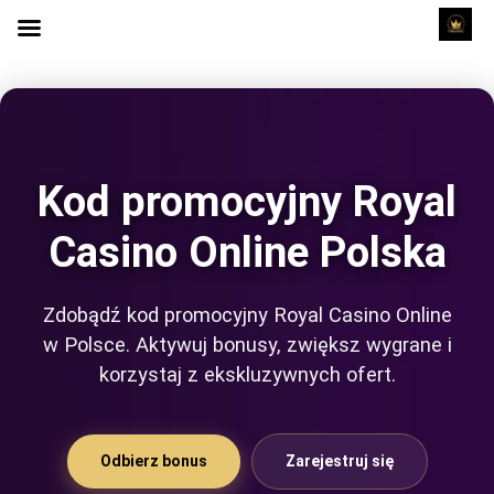
Kod promocyjny Royal
Casino Online Polska
Zdobądź kod promocyjny Royal Casino Online
w Polsce. Aktywuj bonusy, zwiększ wygrane i
korzystaj z ekskluzywnych ofert.
Odbierz bonus
Zarejestruj się